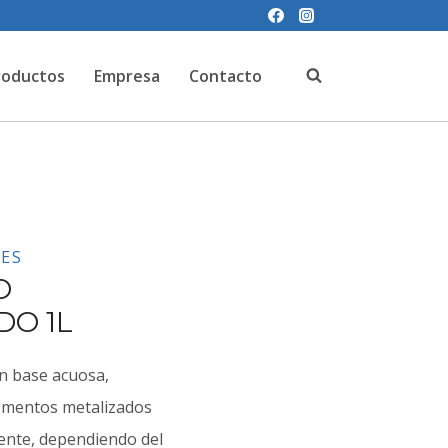
roductos
Empresa
Contacto
ES
O
DO 1L
n base acuosa,
gmentos metalizados
mente, dependiendo del