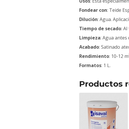
Usos
: Está especialme
Fondear con
: Teide Es
Dilución
: Agua. Aplicac
Tiempo de secado
: A
Limpieza
: Agua antes 
Acabado
: Satinado ate
Rendimiento
: 10-12 m²
Formatos
: 1 L.
Productos r