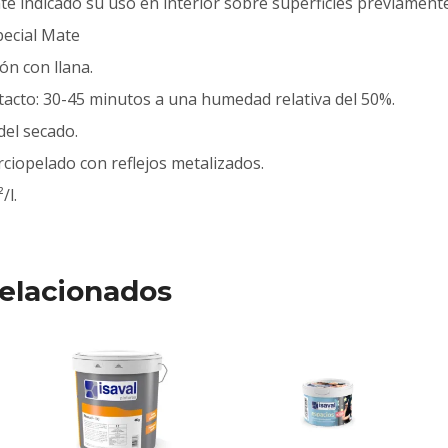
nte indicado su uso en interior sobre superficies previament
pecial Mate
ión con llana.
l tacto: 30-45 minutos a una humedad relativa del 50%.
del secado.
rciopelado con reflejos metalizados.
/l.
elacionados