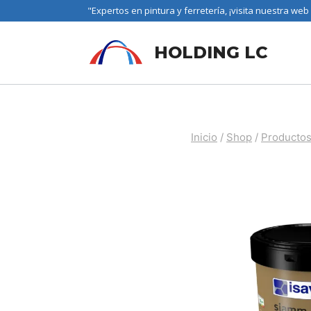
"Expertos en pintura y ferretería, ¡visita nuestra web
HOLDING LC
Inicio
/
Shop
/
Productos