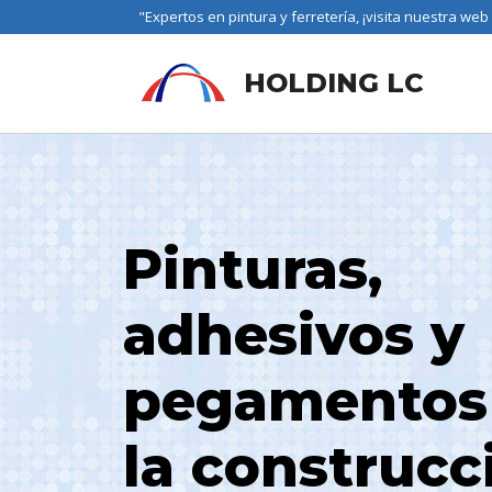
"Expertos en pintura y ferretería, ¡visita nuestra web
HOLDING LC
Pinturas,
adhesivos y
pegamentos
la construcc