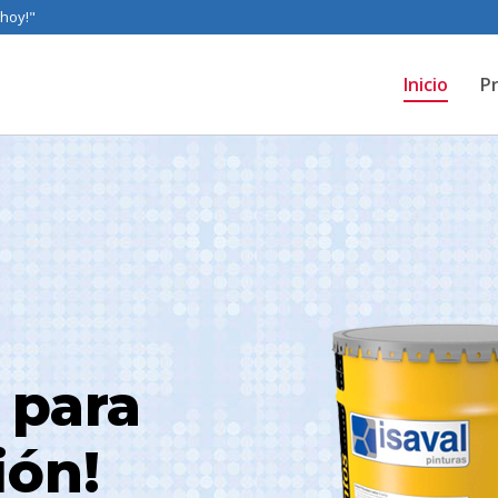
 hoy!"
Inicio
P
 para
ión!