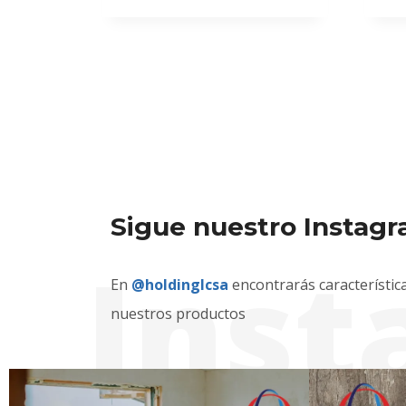
Sigue nuestro Instag
Ins
En
@holdinglcsa
encontrarás característic
nuestros productos