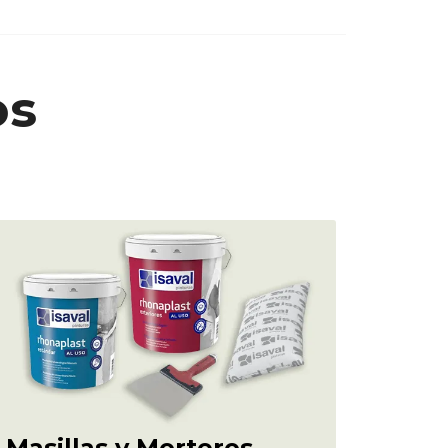
os
Masillas y Morteros