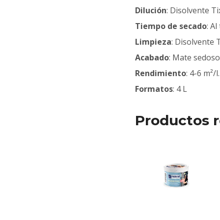
Dilución
: Disolvente T
Tiempo de secado
: A
Limpieza
: Disolvente 
Acabado
: Mate sedoso
Rendimiento
: 4-6 m²/l.
Formatos
: 4 L
Productos r