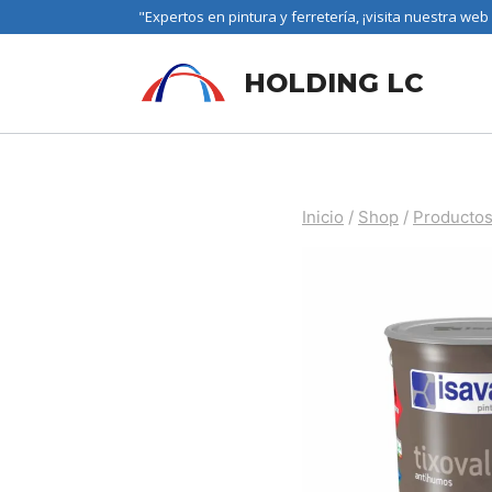
"Expertos en pintura y ferretería, ¡visita nuestra web
HOLDING LC
Inicio
/
Shop
/
Productos