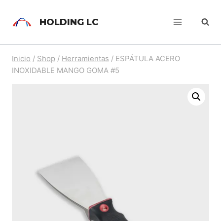
HOLDING LC
Inicio
/
Shop
/
Herramientas
/
ESPÁTULA ACERO
INOXIDABLE MANGO GOMA #5